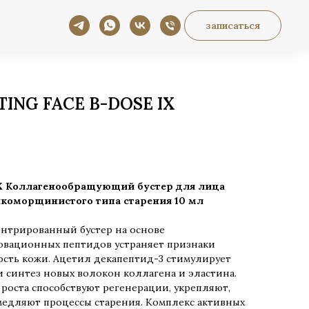
записаться
ING FACE B-DOSE IX
 IX Коллагенообращующий бустер для лица
коморщинистого типа старения 10 мл
нтрированный бустер на основе
вационных пептидов устраняет признаки
ость кожи. Ацетил декапептид-3 стимулирует
 синтез новых волокон коллагена и эластина.
оста способствуют регенерации, укрепляют,
медляют процессы старения. Комплекс активных