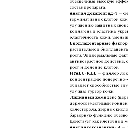
обеспечивая высокую эффек
состав препарата.
Ацетил декапептид-3
— си
герминативных клеток кож
улучшению защитных свойс
коллагена и эластина, укр
эластичность кожи, умень
Биоплацентарные фактор
растительной биоплацент
роста. Эпидермальные фак
антивозрастное действие, 
рост и деление клеток.
HYALU-FILL
— филлер лок
концентрацию поперечно-с
обладает способностью глу
улучшая тургор кожи.
Липидный комплекс
(цера
дермосовместимый концент
холестерола, жирных кисл
барьерную функцию обезво
Действует как клеточный м
Ацетил гексапептид-51 —