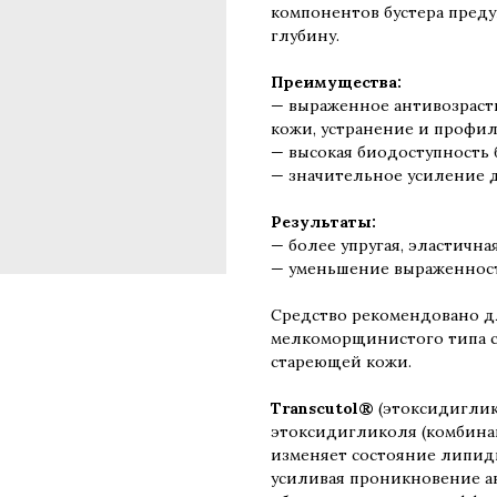
компонентов бустера пред
глубину.
Преимущества:
— выраженное антивозрастн
кожи, устранение и профи
— высокая биодоступность 
— значительное усиление 
Результаты:
— более упругая, эластична
— уменьшение выраженнос
Средство рекомендовано д
мелкоморщинистого типа с
стареющей кожи.
Transcutol®
(этоксидиглик
этоксидигликоля (комбина
изменяет состояние липид
усиливая проникновение а