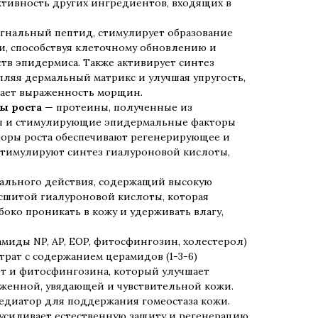
тивность других ингредиентов, входящих в
гнальный пептид, стимулирует образование
и, способствуя клеточному обновлению и
тв эпидермиса. Также активирует синтез
епляя дермальный матрикс и улучшая упругость,
шает выраженность морщин.
ы роста
— протеины, полученные из
ы и стимулирующие эпидермальные факторы
торы роста обеспечивают регенерирующее и
стимулируют синтез гиалуроновой кислоты,
ального действия, содержащий высокую
шитой гиалуроновой кислоты, которая
боко проникать в кожу и удерживать влагу,
миды NP, AP, EOP, фитосфингозин, холестерол)
рат с содержанием церамидов (1-3-6)
от и фитосфингозина, который улучшает
женной, увядающей и чувствительной кожи.
едиатор для поддержания гомеостаза кожи.
усиливает естественную защиту и регенерацию