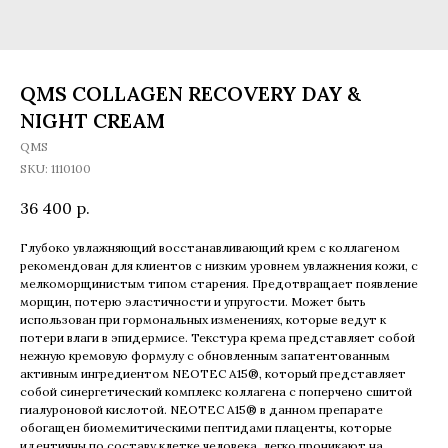
QMS COLLAGEN RECOVERY DAY &
NIGHT CREAM
QMS
SKU:
1110100
36 400
р.
Глубоко увлажняющий восстанавливающий крем с коллагеном
рекомендован для клиентов с низким уровнем увлажнения кожи, с
мелкоморщинистым типом старения. Предотвращает появление
морщин, потерю эластичности и упругости. Может быть
использован при гормональных изменениях, которые ведут к
потери влаги в эпидермисе. Текстура крема представляет собой
нежную кремовую формулу с обновленным запатентованным
активным ингредиентом NEOTEC A15®, который представляет
собой синергетический комплекс коллагена с поперчено сшитой
гиалуроновой кислотой. NEOTEC A15® в данном препарате
обогащен биомемитическими пептидами плаценты, которые
идентичны по составу клетке человека, легко проникают на