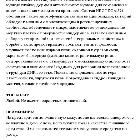
нужную глубину дермы и активизируют нужные для сохранения и
восстановления молодости процессы. Состав NEOTEC A15®
обогащен так же многофункциональным ниациномидом, который
обладает мощным омолаживающим и регенерирующим
свойством, обеспечивает микропластинчатое отшелушивание
мертвых клеток с поверхности эпидермиса, является активным
себорегулятором, обладает антибактериальным свойством в
борьбе с акне, предотвращает воспалительные процессы,
улучшает состояние жирной кожи, склонной к угревой сыпи,
укрепляет барьерную функцию кожи, играет важную роль в
оздоровлении клеток, стимулирует омолаживающую активность
сиртуинов и энзимов необходимых для репарации поврежденной
структуры ДНК в клетке. Показания к применению: потеря
эластичности, упругости кожи, поврежденная гидро-липидная
мантия, мелкие и глубокие морщины.
ТИП КОЖИ:
Любой. Не имеет возрастных ограничений.
ПРИМЕНЕНИЕ:
На предварительно очищенную кожу, после нанесения сыворотки с
коллагеном день / ночь, используйте крем в качестве финишного
средства. Или как самостоятельное межкурсовое средство по
уходу.