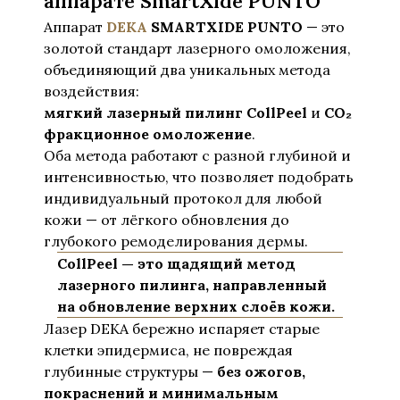
аппарате SmartXide PUNTO
Аппарат
DEKA
SMARTXIDE PUNTO
— это
золотой стандарт лазерного омоложения,
объединяющий два уникальных метода
воздействия:
мягкий лазерный пилинг CollPeel
и
CO₂
фракционное омоложение
.
Оба метода работают с разной глубиной и
интенсивностью, что позволяет подобрать
индивидуальный протокол для любой
кожи — от лёгкого обновления до
глубокого ремоделирования дермы.
CollPeel — это щадящий метод
лазерного пилинга, направленный
на обновление верхних слоёв кожи.
Лазер DEKA бережно испаряет старые
клетки эпидермиса, не повреждая
глубинные структуры —
без ожогов,
покраснений и минимальным