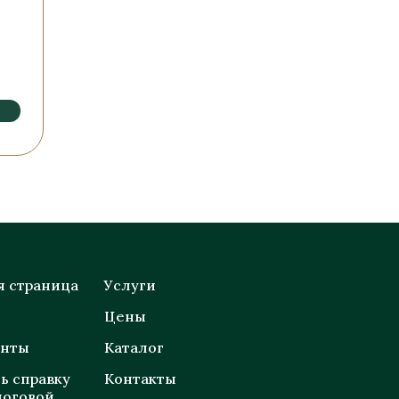
я страница
Услуги
Цены
енты
Каталог
ь справку
Контакты
логовой