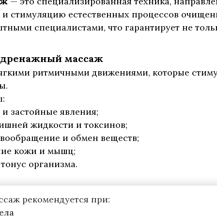
аж
— это специализированная техника, направле
 и стимуляцию естественных процессов очищен
тными специалистами, что гарантирует не тольк
одренажный массаж
ягкими ритмичными движениями, которые стиму
ы.
ы:
 и застойные явления;
лишней жидкости и токсинов;
овообращение и обмен веществ;
ние кожи и мышц;
тонус организма.
саж рекомендуется при:
ела