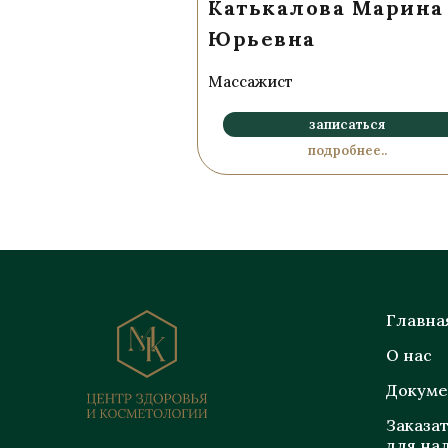
Катькалова Марина
Юрьевна
Массажист
записаться
подробнее..
Главна
О нас
Докум
Заказат
для на