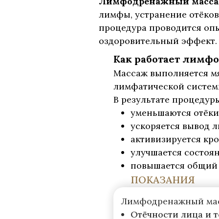
Лимфодренажный масс
лимфы, устранение отёков
процедура проводится опы
оздоровительный эффект.
Как работает лимф
Массаж выполняется м
лимфатической систем
В результате процедур
уменьшаются отёки
ускоряется вывод 
активизируется кр
улучшается состоя
повышается общий 
ПОКАЗАНИЯ
Лимфодренажный мас
Отёчности лица и т